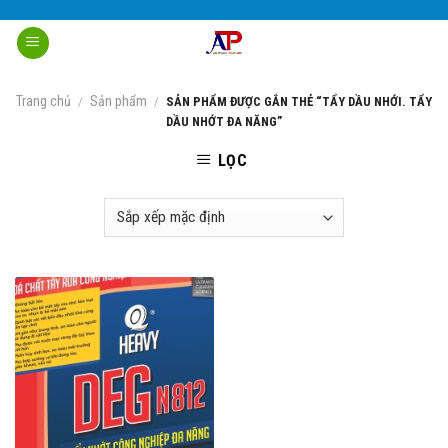
Skip
to
content
Trang chủ
Sản phẩm
/
/
SẢN PHẨM ĐƯỢC GẮN THẺ “TẨY DẦU NHỚI. TẨY
DẦU NHỚT ĐA NĂNG”
LỌC