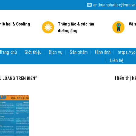
anthuanphatjsc@vnn.vn
 lò hơi & Cooling
Thông tắc & súc rửa
Vệ 
đường ống
Trang chủ
Giới thiệu
Dịch vụ
Sản phẩm
Hình ảnh
https://
Liên hệ
Hiển thị k
U LOANG TRÊN BIỂN”