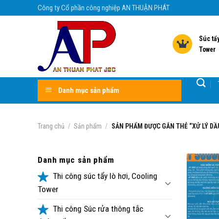
Skip
Công ty Cổ phần công nghiệp AN THUẬN PHÁT
to
content
Súc tẩy
Tower
Danh mục sản phẩm
Trang chủ
/
Sản phẩm
/
SẢN PHẨM ĐƯỢC GẮN THẺ “XỬ LÝ DẦ
Danh mục sản phẩm
Thi công súc tẩy lò hơi, Cooling
Tower
Thi công Súc rửa thông tắc