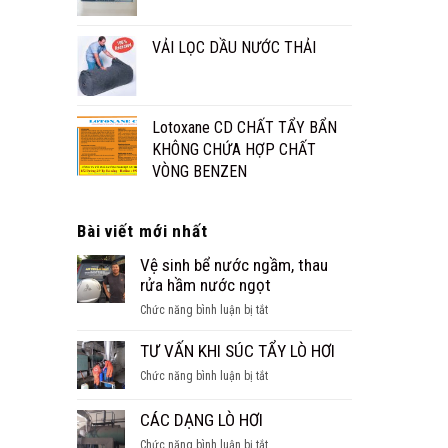
VẢI LỌC DẦU NƯỚC THẢI
Lotoxane CD CHẤT TẨY BẨN
KHÔNG CHỨA HỢP CHẤT
VÒNG BENZEN
Bài viết mới nhất
Vệ sinh bể nước ngầm, thau
rửa hầm nước ngọt
ở
Chức năng bình luận bị tắt
Vệ
sinh
TƯ VẤN KHI SÚC TẨY LÒ HƠI
bể
ở
Chức năng bình luận bị tắt
nước
TƯ
ngầm,
VẤN
CÁC DẠNG LÒ HƠI
thau
KHI
rửa
ở
Chức năng bình luận bị tắt