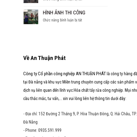
SÚC
hầm
CÁC
TẨY
nước
DẠNG
HÌNH ẢNH THI CÔNG
LÒ
ngọt
LÒ
HƠI
ở
Chức năng bình luận bị tắt
HƠI
HÌNH
ẢNH
THI
CÔNG
Về An Thuận Phát
Công ty Cổ phần công nghiệp AN THUẬN PHÁT
là công ty hàng đ
tại Đà nẵng và khu vực Miền trung chuyên cung cấp các sản phẩm 
dịch vụ liên quan đến lĩnh vực:Hóa chất tẩy rửa công nghiệp. Mọi nh
cầu thắc mắc, tư vấn,... xin vui lòng liên hệ thông tin dưới đây:
- Địa chỉ: 152 Đường 2 Tháng 9, P. Hòa Thuận Đông, Q. Hải Châu, TP.
Đà Nẵng
- Phone: 0935.591.999