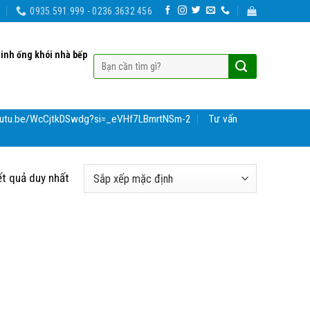
0935.591.999 - 0236.3632.456
sinh ống khói nhà bếp
youtu.be/WcCjtkDSwdg?si=_eVHf7LBmrtNSm-2
Tư vấn
ết quả duy nhất