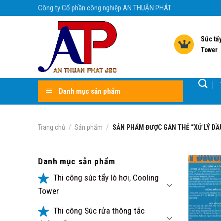
Skip
Công ty Cổ phần công nghiệp AN THUẬN PHÁT
to
content
Súc tẩy
Tower
Danh mục sản phẩm
Trang chủ
/
Sản phẩm
/
SẢN PHẨM ĐƯỢC GẮN THẺ “XỬ LÝ DẦ
Danh mục sản phẩm
Thi công súc tẩy lò hơi, Cooling
Tower
Thi công Súc rửa thông tắc