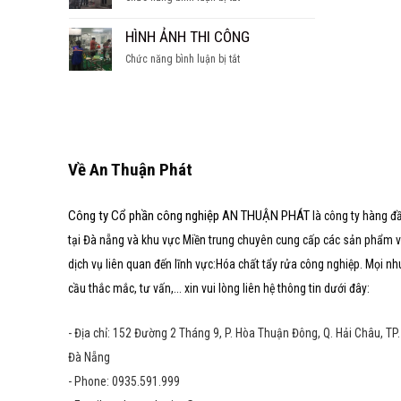
SÚC
hầm
CÁC
TẨY
nước
DẠNG
HÌNH ẢNH THI CÔNG
LÒ
ngọt
LÒ
HƠI
ở
Chức năng bình luận bị tắt
HƠI
HÌNH
ẢNH
THI
CÔNG
Về An Thuận Phát
Công ty Cổ phần công nghiệp AN THUẬN PHÁT
là công ty hàng đ
tại Đà nẵng và khu vực Miền trung chuyên cung cấp các sản phẩm 
dịch vụ liên quan đến lĩnh vực:Hóa chất tẩy rửa công nghiệp. Mọi nh
cầu thắc mắc, tư vấn,... xin vui lòng liên hệ thông tin dưới đây:
- Địa chỉ: 152 Đường 2 Tháng 9, P. Hòa Thuận Đông, Q. Hải Châu, TP.
Đà Nẵng
- Phone: 0935.591.999