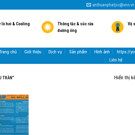
anthuanphatjsc@vnn.vn
 lò hơi & Cooling
Thông tắc & súc rửa
Vệ 
đường ống
Trang chủ
Giới thiệu
Dịch vụ
Sản phẩm
Hình ảnh
https://
Liên hệ
Hiển thị k
U TRÀN”