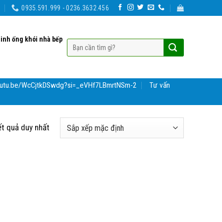
0935.591.999 - 0236.3632.456
sinh ống khói nhà bếp
youtu.be/WcCjtkDSwdg?si=_eVHf7LBmrtNSm-2
Tư vấn
ết quả duy nhất