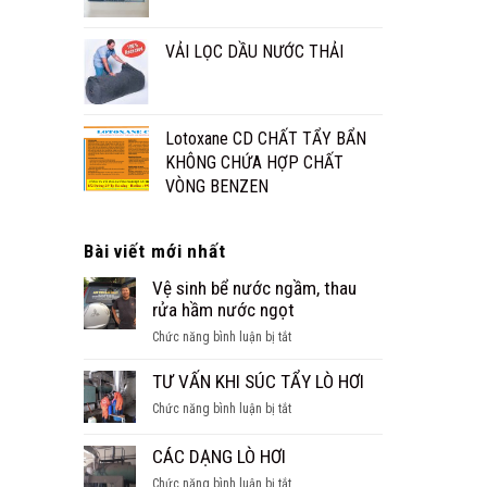
VẢI LỌC DẦU NƯỚC THẢI
Lotoxane CD CHẤT TẨY BẨN
KHÔNG CHỨA HỢP CHẤT
VÒNG BENZEN
Bài viết mới nhất
Vệ sinh bể nước ngầm, thau
rửa hầm nước ngọt
ở
Chức năng bình luận bị tắt
Vệ
sinh
TƯ VẤN KHI SÚC TẨY LÒ HƠI
bể
ở
Chức năng bình luận bị tắt
nước
TƯ
ngầm,
VẤN
CÁC DẠNG LÒ HƠI
thau
KHI
rửa
ở
Chức năng bình luận bị tắt