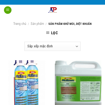
Skip
to
content
Trang chủ
Sản phẩm
/
/
SẢN PHẨM KHỬ MÙI, DIỆT KHUẨN
LỌC