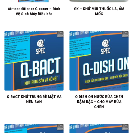
Air-conditioner Cleaner – Bình
GK – KHỬ MÙI THUỐC LÁ, ẨM
Vệ Sinh Máy Điều hòa
MỐC
Q BACT KHỬ TRÙNG BỀ MẶT VÀ
Q DISH ON NƯỚC RỬA CHÉN
NỀN SÀN
ĐẬM ĐẶC – CHO MÁY RỬA
CHÉN