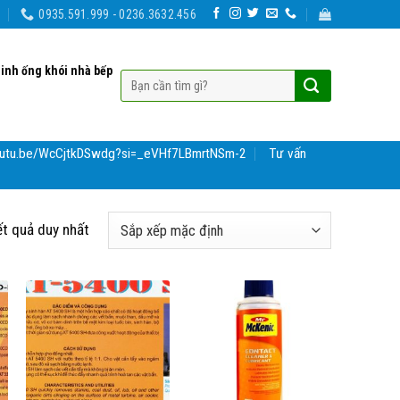
0935.591.999 - 0236.3632.456
sinh ống khói nhà bếp
youtu.be/WcCjtkDSwdg?si=_eVHf7LBmrtNSm-2
Tư vấn
ết quả duy nhất