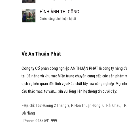
SÚC
hầm
CÁC
TẨY
nước
DẠNG
HÌNH ẢNH THI CÔNG
LÒ
ngọt
LÒ
HƠI
ở
Chức năng bình luận bị tắt
HƠI
HÌNH
ẢNH
THI
CÔNG
Về An Thuận Phát
Công ty Cổ phần công nghiệp AN THUẬN PHÁT
là công ty hàng đ
tại Đà nẵng và khu vực Miền trung chuyên cung cấp các sản phẩm 
dịch vụ liên quan đến lĩnh vực:Hóa chất tẩy rửa công nghiệp. Mọi nh
cầu thắc mắc, tư vấn,... xin vui lòng liên hệ thông tin dưới đây:
- Địa chỉ: 152 Đường 2 Tháng 9, P. Hòa Thuận Đông, Q. Hải Châu, TP.
Đà Nẵng
- Phone: 0935.591.999