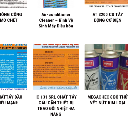
+
+
HÔNG CỐNG
Air-conditioner
AT 3200 CD TẨY
 MỠ CHẾT
Cleaner – Bình Vệ
ĐỘNG CƠ ĐIỆN
Sinh Máy Điều hòa
+
+
HẤTTẨY DẦU
IC 131 SRL CHẤT TẨY
MEGACHECK BỘ THỬ
IÊU MẠNH
CÁU CẶN THIẾT BỊ
VẾT NỨT KIM LOẠI
TRAO ĐỔI NHIỆT ĐA
NĂNG