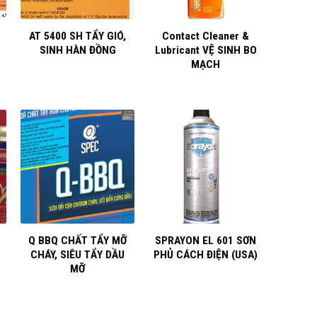
+
+
AT 5400 SH TẨY GIÓ,
Contact Cleaner &
SINH HÀN ĐỒNG
Lubricant VỆ SINH BO
MẠCH
+
+
Q BBQ CHẤT TẨY MỠ
SPRAYON EL 601 SƠN
CHÁY, SIÊU TẨY DẦU
PHỦ CÁCH ĐIỆN (USA)
MỠ