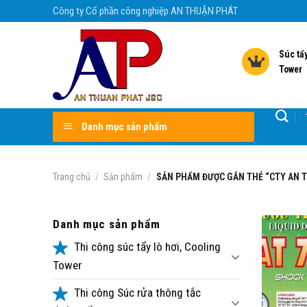
Skip
Công ty Cổ phần công nghiệp AN THUẬN PHÁT
to
content
Súc tẩy
Tower
Danh mục sản phẩm
Trang chủ
/
Sản phẩm
/
SẢN PHẨM ĐƯỢC GẮN THẺ “CTY AN 
Danh mục sản phẩm
Thi công súc tẩy lò hơi, Cooling
Tower
Thi công Súc rửa thông tắc