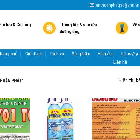
anthuanphatjsc@vnn.vn
 lò hơi & Cooling
Thông tắc & súc rửa
Vệ 
đường ống
Trang chủ
Giới thiệu
Dịch vụ
Sản phẩm
Hình ảnh
https://
Liên hệ
Hiển thị k
THUẬN PHÁT”