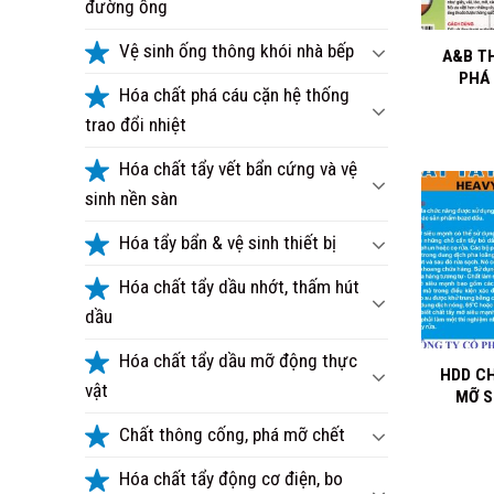
đường ống
+
Vệ sinh ống thông khói nhà bếp
A&B T
PHÁ
Hóa chất phá cáu cặn hệ thống
trao đổi nhiệt
Hóa chất tẩy vết bẩn cứng và vệ
sinh nền sàn
Hóa tẩy bẩn & vệ sinh thiết bị
Hóa chất tẩy dầu nhớt, thấm hút
dầu
+
Hóa chất tẩy dầu mỡ động thực
HDD C
vật
MỠ S
Chất thông cống, phá mỡ chết
Hóa chất tẩy động cơ điện, bo