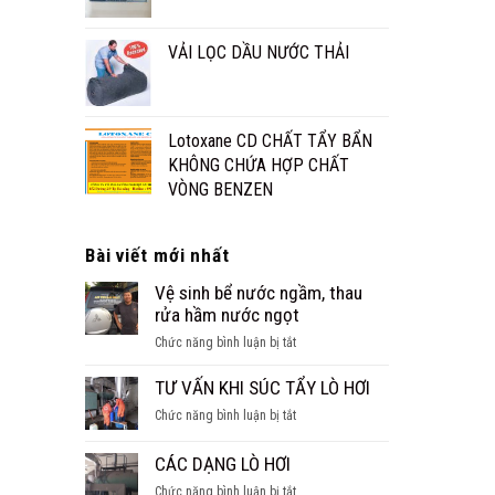
VẢI LỌC DẦU NƯỚC THẢI
Lotoxane CD CHẤT TẨY BẨN
KHÔNG CHỨA HỢP CHẤT
VÒNG BENZEN
Bài viết mới nhất
Vệ sinh bể nước ngầm, thau
rửa hầm nước ngọt
ở
Chức năng bình luận bị tắt
Vệ
sinh
TƯ VẤN KHI SÚC TẨY LÒ HƠI
bể
ở
Chức năng bình luận bị tắt
nước
TƯ
ngầm,
VẤN
CÁC DẠNG LÒ HƠI
thau
KHI
rửa
ở
Chức năng bình luận bị tắt