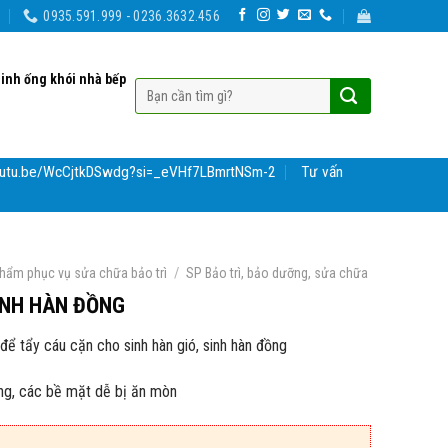
0935.591.999 - 0236.3632.456
sinh ống khói nhà bếp
youtu.be/WcCjtkDSwdg?si=_eVHf7LBmrtNSm-2
Tư vấn
/
hẩm phục vụ sửa chữa bảo trì
SP Bảo trì, bảo dưỡng, sửa chữa
SINH HÀN ĐỒNG
ể tẩy cáu cặn cho sinh hàn gió, sinh hàn đồng
ồng, các bề mặt dễ bị ăn mòn