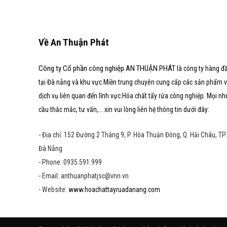
Về An Thuận Phát
Công ty Cổ phần công nghiệp AN THUẬN PHÁT
là công ty hàng đ
tại Đà nẵng và khu vực Miền trung chuyên cung cấp các sản phẩm 
dịch vụ liên quan đến lĩnh vực:Hóa chất tẩy rửa công nghiệp. Mọi nh
cầu thắc mắc, tư vấn,... xin vui lòng liên hệ thông tin dưới đây:
- Địa chỉ: 152 Đường 2 Tháng 9, P. Hòa Thuận Đông, Q. Hải Châu, TP.
Đà Nẵng
- Phone: 0935.591.999
- Email: anthuanphatjsc@vnn.vn
- Website:
www.hoachattayruadanang.com