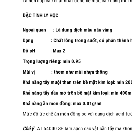
Là hỗn hợp các chất hoạt động bề mặt, các dung môi h
ĐẶC TÍNH LÝ HỌC
Ngoại quan : Là dung dịch màu nâu vàng
Dạng : Chất lỏng trong suốt, có phân thành hai l
Độ pH : Max 2
Trọng lượng riêng: min 0.95
Mùi vị : thơm như mùi nhựa thông
Khả năng tẩy muội than trên bề mặt kim loại: min 20
Khả năng tẩy dầu mỡ trên bề mặt kim loại: min 400m
Khả năng ăn mòn đồng: max 0.01g/ml
Mức độ ức chế ăn mòn đồng so với dung dịch acid t
Chú ý
: AT 54000 SH làm sạch các vật cần tẩy mà không