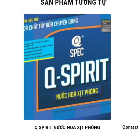
SẢN PHẨM TƯƠNG TỰ
+
+
G CHẾ
Contact
Q SPIRIT NƯỚC HOA XỊT PHÒNG