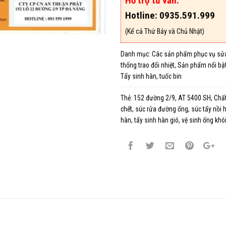
Hỗ trợ tư vấn:
Hotline: 0935.591.999
(Kể cả Thứ Bảy và Chủ Nhật)
Danh mục:
Các sản phẩm phục vụ sửa
thống trao đổi nhiệt
,
Sản phẩm nổi bậ
Tẩy sinh hàn, tuốc bin
Thẻ:
152 đường 2/9
,
AT 5400 SH
,
Chất
chết
,
súc rửa đường ống
,
súc tẩy nồi 
hàn
,
tẩy sinh hàn gió
,
vệ sinh ống khó