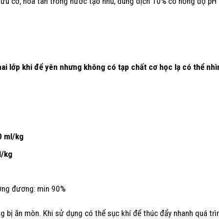
ữu cơ, hòa tan trong nước tạo nhũ, dung dịch 10% có nồng độ pH 
ớp khi để yên nhưng không có tạp chất cơ học lạ có thể nhì
0 ml/kg
l/kg
ương đương: min 90%
 bị ăn mòn. Khi sử dụng có thể sục khí để thúc đẩy nhanh quá trì