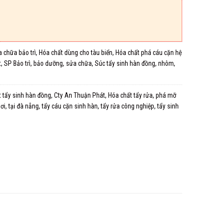
 chữa bảo trì
,
Hóa chất dùng cho tàu biển
,
Hóa chất phá cáu cặn hệ
t
,
SP Bảo trì, bảo dưỡng, sửa chữa
,
Súc tẩy sinh hàn đồng, nhôm
,
 tẩy sinh hàn đồng
,
Cty An Thuận Phát
,
Hóa chất tẩy rửa
,
phá mỡ
hơi
,
tại đà nẵng
,
tẩy cáu cặn sinh hàn
,
tẩy rửa công nghiệp
,
tẩy sinh
i