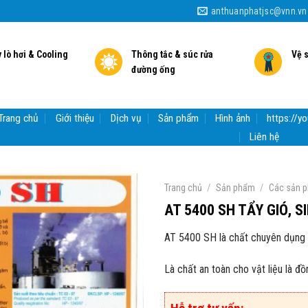
anthuanphatjsc@vnn.vn
 lò hơi & Cooling
Thông tắc & súc rửa
Vệ 
đường ống
Trang chủ
Giới thiệu
Dịch vụ
Sản phẩm
Hình ảnh
https://
Liên hệ
/
/
Trang chủ
Sản phẩm
Các sản p
AT 5400 SH TẨY GIÓ, 
AT 5400 SH là chất chuyên dụng đ
Là chất an toàn cho vật liệu là đ