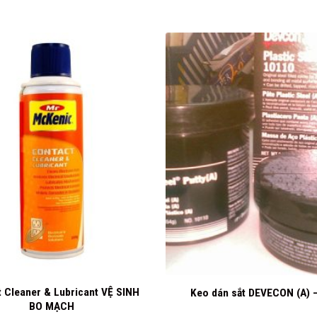
+
 Cleaner & Lubricant VỆ SINH
Keo dán sắt DEVECON (A) 
BO MẠCH