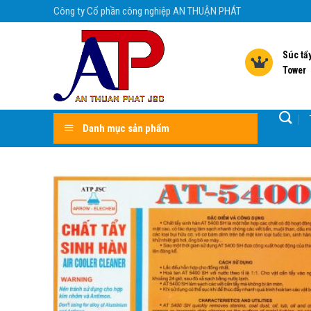
Skip
Công ty Cổ phần công nghiệp AN THUẬN PHÁT
to
content
Súc tẩy
Tower
Danh mục sản phẩm