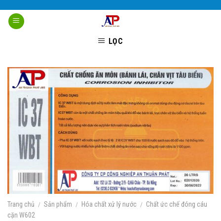
Skip
to
content
LỌC
Trang chủ
/
Sản phẩm
/
Hóa chất xử lý nước
/
Chất ức chế đóng cáu
cặn W602