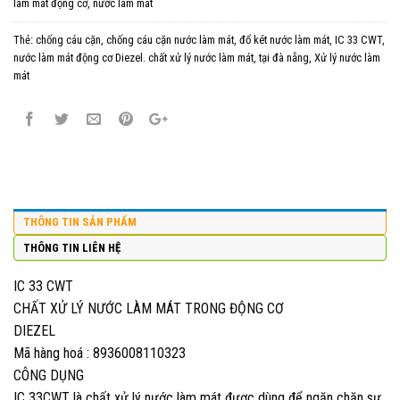
làm mát động cơ, nước làm mát
Thẻ:
chống cáu cặn
,
chống cáu cặn nước làm mát
,
đổ két nước làm mát
,
IC 33 CWT
,
nước làm mát động cơ Diezel. chất xử lý nước làm mát
,
tại đà nẵng
,
Xử lý nước làm
mát
THÔNG TIN SẢN PHẨM
THÔNG TIN LIÊN HỆ
IC 33 CWT
CHẤT XỬ LÝ NƯỚC LÀM MÁT TRONG ĐỘNG CƠ
DIEZEL
Mã hàng hoá : 8936008110323
CÔNG DỤNG
IC 33CWT là chất xử lý nước làm mát được dùng để ngăn chặn sự