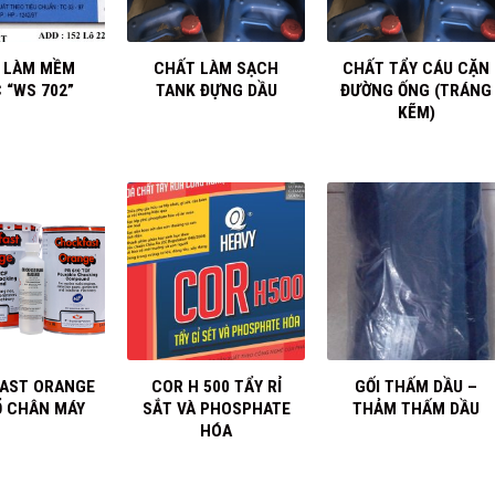
+
+
 LÀM MỀM
CHẤT LÀM SẠCH
CHẤT TẨY CÁU CẶN
 “WS 702”
TANK ĐỰNG DẦU
ĐƯỜNG ỐNG (TRÁNG
KẼM)
+
+
AST ORANGE
COR H 500 TẨY RỈ
GỐI THẤM DẦU –
Ổ CHÂN MÁY
SẮT VÀ PHOSPHATE
THẢM THẤM DẦU
HÓA