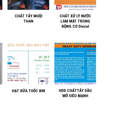
+
+
CHẤT TẨY MUỘI
CHẤT XỬ LÝ NƯỚC
THAN
LÀM MÁT TRONG
ĐỘNG CƠ Diezel
+
+
HDD CHẤTTẨY DẦU
HẠT RỬA TUỐC BIN
MỠ SIÊU MẠNH