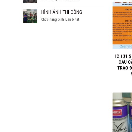
SÚC
hầm
CÁC
TẨY
nước
DẠNG
HÌNH ẢNH THI CÔNG
LÒ
ngọt
LÒ
HƠI
ở
Chức năng bình luận bị tắt
HƠI
HÌNH
ẢNH
THI
CÔNG
+
IC 131 
CÁU CẶ
TRAO Đ