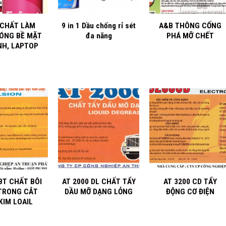
+
+
1 CHẤT LÀM
9 in 1 Dầu chống rỉ sét
A&B THÔNG CỐNG
ÓNG BỀ MẶT
đa năng
PHÁ MỠ CHẾT
NH, LAPTOP
+
+
BT CHẤT BÔI
AT 2000 DL CHẤT TẨY
AT 3200 CD TẨY
TRONG CẮT
DẦU MỠ DẠNG LỎNG
ĐỘNG CƠ ĐIỆN
KIM LOAIL