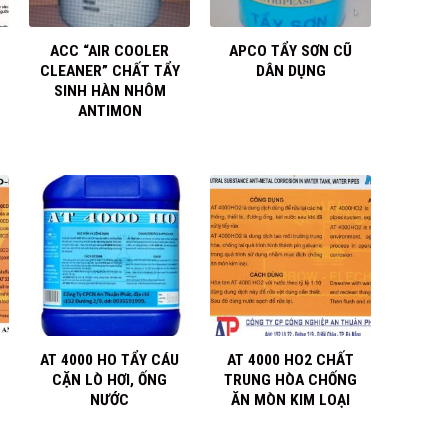
+
+
ACC “AIR COOLER
APCO TẨY SƠN CŨ
CLEANER” CHẤT TẨY
DÂN DỤNG
SINH HÀN NHÔM
ANTIMON
+
+
AT 4000 HO TẨY CÁU
AT 4000 HO2 CHẤT
CẶN LÒ HƠI, ỐNG
TRUNG HÒA CHỐNG
NƯỚC
ĂN MÒN KIM LOẠI