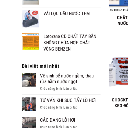
+
VẢI LỌC DẦU NƯỚC THẢI
CHẤT
NƯỚC
Lotoxane CD CHẤT TẨY BẨN
KHÔNG CHỨA HỢP CHẤT
VÒNG BENZEN
Bài viết mới nhất
Vệ sinh bể nước ngầm, thau
rửa hầm nước ngọt
+
ở
Chức năng bình luận bị tắt
Vệ
sinh
TƯ VẤN KHI SÚC TẨY LÒ HƠI
CHOCKF
bể
KEO Đ
ở
Chức năng bình luận bị tắt
nước
TƯ
ngầm,
VẤN
CÁC DẠNG LÒ HƠI
thau
KHI
rửa
ở
Chức năng bình luận bị tắt