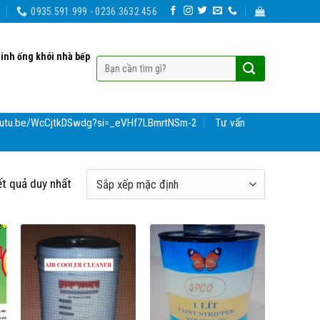
0935.591.999 - 0236.3632.456
sinh ống khói nhà bếp
youtu.be/WcCjtkDSwdg?si=_eVHf7LBmrtNSm-2
Tư vấn
ết quả duy nhất