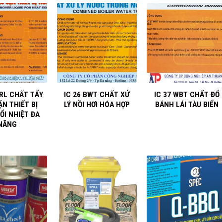
+
+
SRL CHẤT TẨY
IC 26 BWT CHẤT XỬ
IC 37 WBT CHẤT ĐỔ
N THIẾT BỊ
LÝ NỒI HƠI HÓA HỢP
BÁNH LÁI TÀU BIỂN
ỔI NHIỆT ĐA
NĂNG