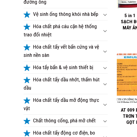
đường ống
+
Vệ sinh ống thông khói nhà bếp
5 in 
SẠCH B
Hóa chất phá cáu cặn hệ thống
MÁY Ả
trao đổi nhiệt
Hóa chất tẩy vết bẩn cứng và vệ
sinh nền sàn
Hóa tẩy bẩn & vệ sinh thiết bị
Hóa chất tẩy dầu nhớt, thấm hút
dầu
+
Hóa chất tẩy dầu mỡ động thực
vật
AT 009 
TRƠN 
Chất thông cống, phá mỡ chết
GỌT 
Hóa chất tẩy động cơ điện, bo