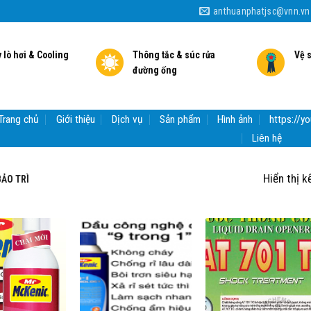
anthuanphatjsc@vnn.vn
 lò hơi & Cooling
Thông tắc & súc rửa
Vệ 
đường ống
Trang chủ
Giới thiệu
Dịch vụ
Sản phẩm
Hình ảnh
https://
Liên hệ
Hiển thị k
ẢO TRÌ