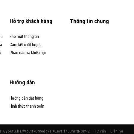
Hỗ trợ khách hàng
Thông tin chung
ầu
Bảo mật thông tin
và
Cam kết chất lượng
u
Phàn nàn và khiếu nại
Hướng dẫn
Hướng dẫn đặt hàng
Hình thức thanh toán
ps://youtu.be/WcCjtkDSwdg?si=_eVHf7LBmrtNSm-2
Tư vấn
Liên hệ