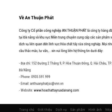
Về An Thuận Phát
Công ty Cổ phần công nghiệp AN THUẬN PHÁT
là công ty hàng đ
tại Đà nẵng và khu vực Miền trung chuyên cung cấp các sản phẩm 
dịch vụ liên quan đến lĩnh vực:Hóa chất tẩy rửa công nghiệp. Mọi nh
cầu thắc mắc, tư vấn,... xin vui lòng liên hệ thông tin dưới đây:
- Địa chỉ: 152 Đường 2 Tháng 9, P. Hòa Thuận Đông, Q. Hải Châu, TP.
Đà Nẵng
- Phone: 0935.591.999
- Email: anthuanphatjsc@vnn.vn
- Website:
www.hoachattayruadanang.com
Trang chủ
Giới thiệu
Dịch vụ
Sản phẩm
Hình ảnh
htt