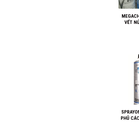
+
MEGACH
VẾT NỨ
+
SPRAYON
PHỦ CÁC