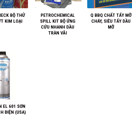
+
+
ECK BỘ THỬ
PETROCHEMICAL
Q BBQ CHẤT TẨY MỠ
T KIM LOẠI
SPILL KIT BỘ ỨNG
CHÁY, SIÊU TẨY DẦU
CỨU NHANH DẦU
MỠ
TRÀN VÃI
 EL 601 SƠN
H ĐIỆN (USA)