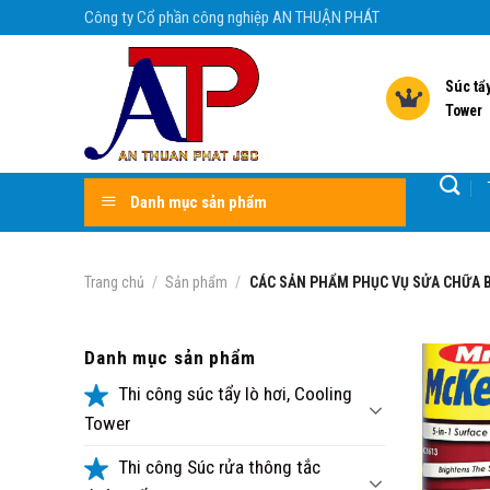
Skip
Công ty Cổ phần công nghiệp AN THUẬN PHÁT
to
content
Súc tẩy
Tower
Danh mục sản phẩm
Trang chủ
/
Sản phẩm
/
CÁC SẢN PHẨM PHỤC VỤ SỬA CHỮA B
Danh mục sản phẩm
Thi công súc tẩy lò hơi, Cooling
Tower
Thi công Súc rửa thông tắc