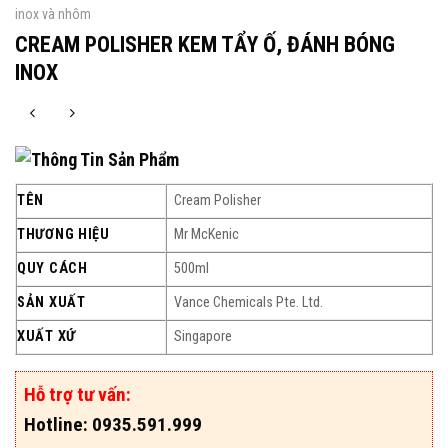
inox và nhôm
CREAM POLISHER KEM TẨY Ố, ĐÁNH BÓNG
INOX
Thông Tin Sản Phẩm
TÊN
Cream Polisher
THƯƠNG HIỆU
Mr McKenic
QUY CÁCH
500ml
SẢN XUẤT
Vance Chemicals Pte. Ltd.
XUẤT XỨ
Singapore
Hỗ trợ tư vấn:
Hotline: 0935.591.999