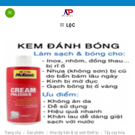
Skip
to
content
LỌC
Trang chủ
/
Sản phẩm
/
Hóa tẩy bẩn & vệ sinh thiết bị
/
Tẩy oxy hóa