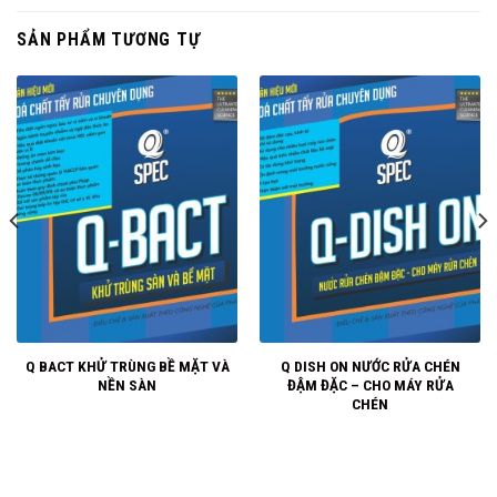
SẢN PHẨM TƯƠNG TỰ
Q BACT KHỬ TRÙNG BỀ MẶT VÀ
Q DISH ON NƯỚC RỬA CHÉN
NỀN SÀN
ĐẬM ĐẶC – CHO MÁY RỬA
CHÉN