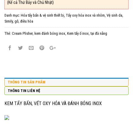
(Kể cả Thứ Bảy và Chủ Nhật)
Danh mục:
Hóa tẩy bẩn & vệ sinh thiết bị
,
Tẩy oxy hóa inox và nhôm
,
Vệ sinh da,
Simily, gỗ, điều hòa
Thẻ:
Cream Plisher
,
kem đánh bóng inox
,
Kem tẩy ố inox
,
tại đà nẵng
THÔNG TIN SẢN PHẨM
THÔNG TIN LIÊN HỆ
KEM TẨY BẨN, VẾT OXY HÓA VÀ ĐÁNH BÓNG INOX