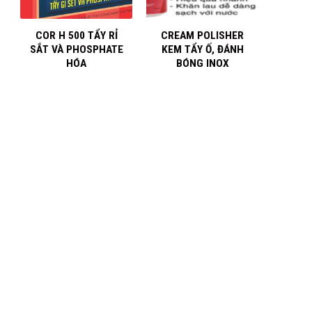
+
+
COR H 500 TẨY RỈ
CREAM POLISHER
SẮT VÀ PHOSPHATE
KEM TẨY Ố, ĐÁNH
HÓA
BÓNG INOX