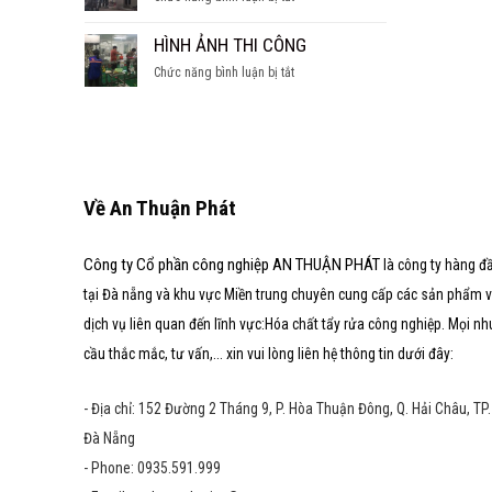
SÚC
hầm
CÁC
TẨY
nước
DẠNG
HÌNH ẢNH THI CÔNG
LÒ
ngọt
LÒ
HƠI
ở
Chức năng bình luận bị tắt
HƠI
HÌNH
ẢNH
THI
CÔNG
Về An Thuận Phát
Công ty Cổ phần công nghiệp AN THUẬN PHÁT
là công ty hàng đ
tại Đà nẵng và khu vực Miền trung chuyên cung cấp các sản phẩm 
dịch vụ liên quan đến lĩnh vực:Hóa chất tẩy rửa công nghiệp. Mọi nh
cầu thắc mắc, tư vấn,... xin vui lòng liên hệ thông tin dưới đây:
- Địa chỉ: 152 Đường 2 Tháng 9, P. Hòa Thuận Đông, Q. Hải Châu, TP.
Đà Nẵng
- Phone: 0935.591.999