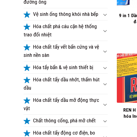
đường ống
+
Vệ sinh ống thông khói nhà bếp
9 in 1 Dầ
đ
Hóa chất phá cáu cặn hệ thống
trao đổi nhiệt
Hóa chất tẩy vết bẩn cứng và vệ
sinh nền sàn
Hóa tẩy bẩn & vệ sinh thiết bị
Hóa chất tẩy dầu nhớt, thấm hút
dầu
+
Hóa chất tẩy dầu mỡ động thực
vật
REN H 
hóa In
Chất thông cống, phá mỡ chết
Hóa chất tẩy động cơ điện, bo