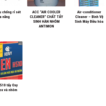
+
+
u chống rỉ sét
ACC “AIR COOLER
Air-conditioner
a năng
CLEANER” CHẤT TẨY
Cleaner – Bình Vệ
SINH HÀN NHÔM
Sinh Máy Điều hòa
ANTIMON
510 tẩy Oxy
ox và nhôm