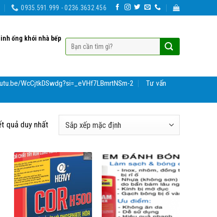
0935.591.999 - 0236.3632.456
sinh ống khói nhà bếp
youtu.be/WcCjtkDSwdg?si=_eVHf7LBmrtNSm-2
Tư vấn
ết quả duy nhất