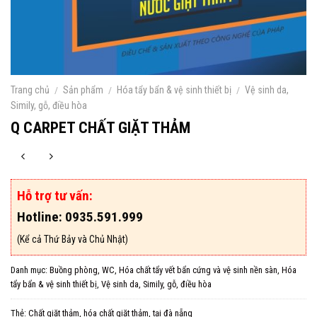
Trang chủ
/
Sản phẩm
/
Hóa tẩy bẩn & vệ sinh thiết bị
/
Vệ sinh da,
Simily, gỗ, điều hòa
Q CARPET CHẤT GIẶT THẢM
Hỗ trợ tư vấn:
Hotline: 0935.591.999
(Kể cả Thứ Bảy và Chủ Nhật)
Danh mục:
Buồng phòng, WC
,
Hóa chất tẩy vết bẩn cứng và vệ sinh nền sàn
,
Hóa
tẩy bẩn & vệ sinh thiết bị
,
Vệ sinh da, Simily, gỗ, điều hòa
Thẻ:
Chất giặt thảm
,
hóa chất giặt thảm
,
tại đà nẵng