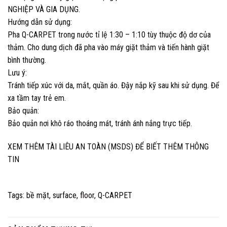
NGHIỆP VÀ GIA DỤNG.
Hướng dẫn sử dụng:
Pha Q-CARPET trong nước tỉ lệ 1:30 – 1:10 tùy thuộc độ dơ của
thảm. Cho dung dịch đã pha vào máy giặt thảm và tiến hành giặt
bình thường.
Lưu ý:
Tránh tiếp xúc với da, mắt, quần áo. Đậy nắp kỹ sau khi sử dụng. Để
xa tầm tay trẻ em.
Bảo quản:
Bảo quản nơi khô ráo thoáng mát, tránh ánh nắng trực tiếp.
XEM THÊM TÀI LIÊU AN TOÀN (MSDS) ĐỂ BIẾT THÊM THÔNG
TIN
Tags:
bề mặt
,
surface
,
floor
,
Q-CARPET