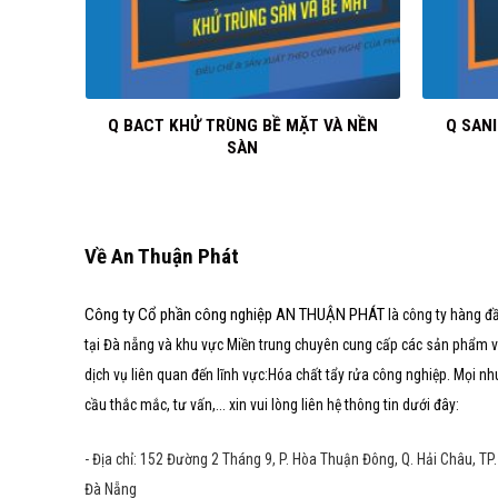
+
+
IỆP ĐA
Q BACT KHỬ TRÙNG BỀ MẶT VÀ NỀN
Q SANI
SÀN
Về An Thuận Phát
Công ty Cổ phần công nghiệp AN THUẬN PHÁT
là công ty hàng đ
tại Đà nẵng và khu vực Miền trung chuyên cung cấp các sản phẩm 
dịch vụ liên quan đến lĩnh vực:Hóa chất tẩy rửa công nghiệp. Mọi nh
cầu thắc mắc, tư vấn,... xin vui lòng liên hệ thông tin dưới đây:
- Địa chỉ: 152 Đường 2 Tháng 9, P. Hòa Thuận Đông, Q. Hải Châu, TP.
Đà Nẵng