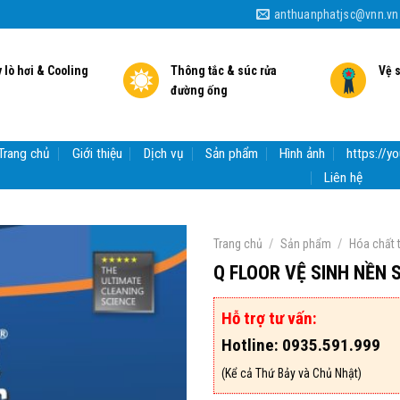
anthuanphatjsc@vnn.vn
 lò hơi & Cooling
Thông tắc & súc rửa
Vệ 
đường ống
Trang chủ
Giới thiệu
Dịch vụ
Sản phẩm
Hình ảnh
https://
Liên hệ
/
/
Trang chủ
Sản phẩm
Hóa chất 
Q FLOOR VỆ SINH NỀN 
Hỗ trợ tư vấn:
Hotline: 0935.591.999
(Kể cả Thứ Bảy và Chủ Nhật)