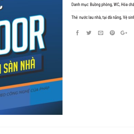
Danh mục:
Buồng phòng, WC
,
Hóa chấ
Thẻ:
nước lau nhà
,
tại đà nẵng
,
Vệ sin