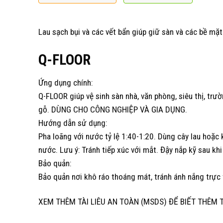
Lau sạch bụi và các vết bẩn giúp giữ sàn và các bề mặ
Q-FLOOR
Ứng dụng chính:
Q-FLOOR giúp vệ sinh sàn nhà, văn phòng, siêu thị, tr
gỗ. DÙNG CHO CÔNG NGHIỆP VÀ GIA DỤNG.
Hướng dẫn sử dụng:
Pha loãng với nước tỷ lệ 1:40-1:20. Dùng cây lau hoặc khăn 
nước. Lưu ý: Tránh tiếp xúc với mắt. Đậy nắp kỹ sau kh
Bảo quản:
Bảo quản nơi khô ráo thoáng mát, tránh ánh nắng trực 
XEM THÊM TÀI LIÊU AN TOÀN (MSDS) ĐỂ BIẾT THÊM 