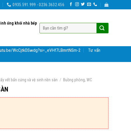
0935.591.999 - 0236.3632.456
sinh ống khói nhà bếp
youtu.be/WcCjtkDSwdg?si=_eVHf7LBmrtNSm-2
Tư vấn
/
tẩy vết bẩn cứng và vệ sinh nền sàn
Buồng phòng, WC
SÀN