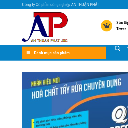
Skip
Công ty Cổ phần công nghiệp AN THUẬN PHÁT
to
content
Súc tẩy
Tower
Danh mục sản phẩm