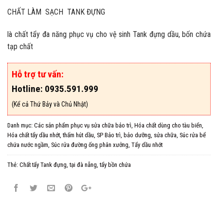
CHẤT LÀM SẠCH TANK ĐỰNG
là chất tẩy đa năng phục vụ cho vệ sinh Tank đựng dầu, bốn chứa
tạp chất
Hỗ trợ tư vấn:
Hotline: 0935.591.999
(Kể cả Thứ Bảy và Chủ Nhật)
Danh mục:
Các sản phẩm phục vụ sửa chữa bảo trì
,
Hóa chất dùng cho tàu biển
,
Hóa chất tẩy dầu nhớt, thấm hút dầu
,
SP Bảo trì, bảo dưỡng, sửa chữa
,
Súc rửa bể
chứa nước ngầm
,
Súc rửa đường ống phân xưởng
,
Tẩy dầu nhớt
Thẻ:
Chất tẩy Tank đựng
,
tại đà nẵng
,
tẩy bồn chứa